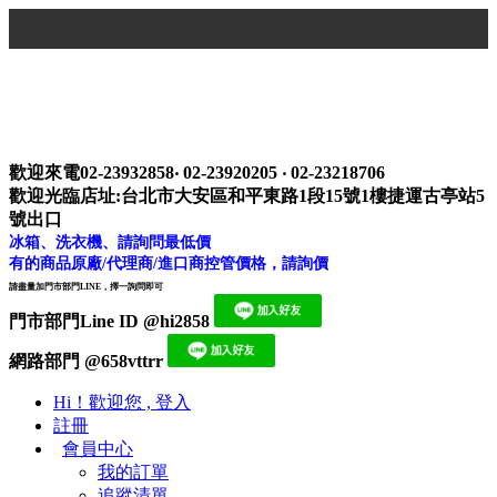
歡迎來電02-23932858‧ 02-23920205 ‧ 02-23218706
歡迎光臨店址:台北市大安區和平東路1段15號1樓捷運古亭站5
號出口
冰箱、洗衣機、請詢問最低價
有的商品原廠/代理商/進口商控管價格，請詢價
請盡量加門市部門LINE，擇一詢問即可
門市部門Line ID @hi2858
網路部門 @658vttrr
Hi！歡迎您 , 登入
註冊
會員中心
我的訂單
追蹤清單