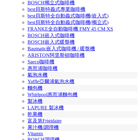
BOSCH獨立式咖啡機
best貝斯特義式專業咖啡機
best貝斯特全自動義式咖啡機(嵌入式)
best貝斯特全自動義式咖啡機(獨立式)
FRANKE全自動咖啡機 FMY 45 CM XS
BOSCH嵌入式咖啡機
BOSCH嵌入式暖盤機
Baumatic嵌入式咖啡機 / 暖盤機
ARISTON阿里斯頓咖啡機
Saeco咖啡機
惠而浦咖啡機
氣泡水機
Yaffle亞爾浦氣泡水機
麵包機
Whirlpool惠而浦麵包機
製冰機
LAPURE 製冰機
乾果機
富及第Frigidaire
果汁機/調理機
Vitamix
BOSCH調理機