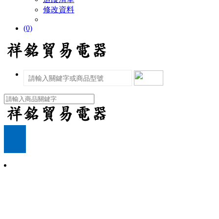
修改資料
(0)