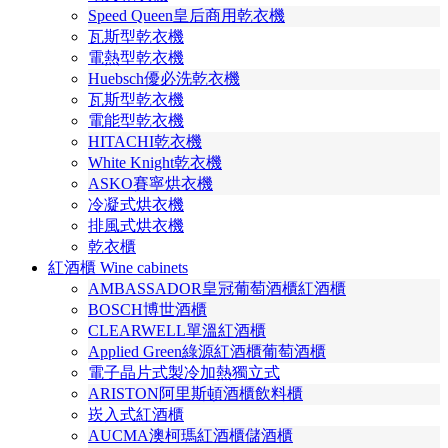
Speed Queen皇后商用乾衣機
瓦斯型乾衣機
電熱型乾衣機
Huebsch優必洗乾衣機
瓦斯型乾衣機
電能型乾衣機
HITACHI乾衣機
White Knight乾衣機
ASKO賽寧烘衣機
冷凝式烘衣機
排風式烘衣機
乾衣櫃
紅酒櫃 Wine cabinets
AMBASSADOR皇冠葡萄酒櫃紅酒櫃
BOSCH博世酒櫃
CLEARWELL單溫紅酒櫃
Applied Green綠源紅酒櫃葡萄酒櫃
電子晶片式製冷加熱獨立式
ARISTON阿里斯頓酒櫃飲料櫃
崁入式紅酒櫃
AUCMA澳柯瑪紅酒櫃儲酒櫃