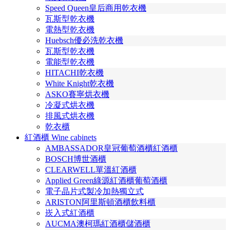
Speed Queen皇后商用乾衣機
瓦斯型乾衣機
電熱型乾衣機
Huebsch優必洗乾衣機
瓦斯型乾衣機
電能型乾衣機
HITACHI乾衣機
White Knight乾衣機
ASKO賽寧烘衣機
冷凝式烘衣機
排風式烘衣機
乾衣櫃
紅酒櫃 Wine cabinets
AMBASSADOR皇冠葡萄酒櫃紅酒櫃
BOSCH博世酒櫃
CLEARWELL單溫紅酒櫃
Applied Green綠源紅酒櫃葡萄酒櫃
電子晶片式製冷加熱獨立式
ARISTON阿里斯頓酒櫃飲料櫃
崁入式紅酒櫃
AUCMA澳柯瑪紅酒櫃儲酒櫃