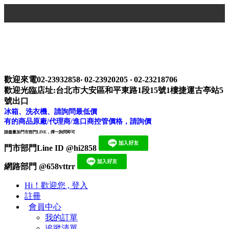
歡迎來電02-23932858‧ 02-23920205 ‧ 02-23218706
歡迎光臨店址:台北市大安區和平東路1段15號1樓捷運古亭站5
號出口
冰箱、洗衣機、請詢問最低價
有的商品原廠/代理商/進口商控管價格，請詢價
請盡量加門市部門LINE，擇一詢問即可
門市部門Line ID @hi2858
網路部門 @658vttrr
Hi！歡迎您 , 登入
註冊
會員中心
我的訂單
追蹤清單