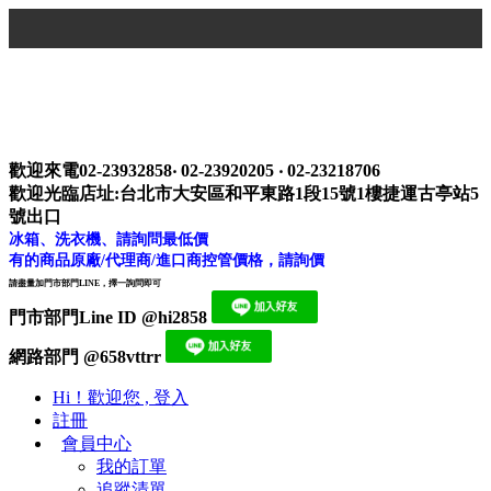
歡迎來電02-23932858‧ 02-23920205 ‧ 02-23218706
歡迎光臨店址:台北市大安區和平東路1段15號1樓捷運古亭站5
號出口
冰箱、洗衣機、請詢問最低價
有的商品原廠/代理商/進口商控管價格，請詢價
請盡量加門市部門LINE，擇一詢問即可
門市部門Line ID @hi2858
網路部門 @658vttrr
Hi！歡迎您 , 登入
註冊
會員中心
我的訂單
追蹤清單