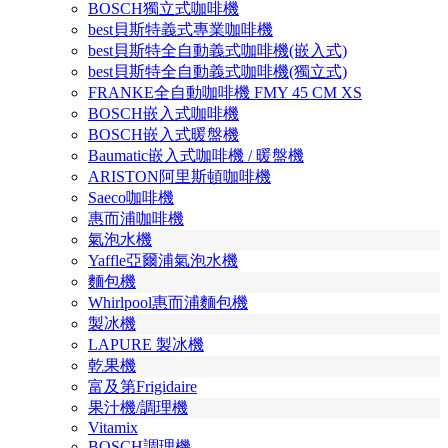
BOSCH獨立式咖啡機
best貝斯特義式專業咖啡機
best貝斯特全自動義式咖啡機(嵌入式)
best貝斯特全自動義式咖啡機(獨立式)
FRANKE全自動咖啡機 FMY 45 CM XS
BOSCH嵌入式咖啡機
BOSCH嵌入式暖盤機
Baumatic嵌入式咖啡機 / 暖盤機
ARISTON阿里斯頓咖啡機
Saeco咖啡機
惠而浦咖啡機
氣泡水機
Yaffle亞爾浦氣泡水機
麵包機
Whirlpool惠而浦麵包機
製冰機
LAPURE 製冰機
乾果機
富及第Frigidaire
果汁機/調理機
Vitamix
BOSCH調理機