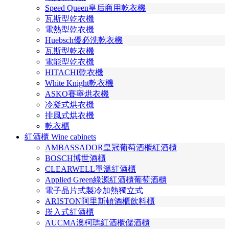
Speed Queen皇后商用乾衣機
瓦斯型乾衣機
電熱型乾衣機
Huebsch優必洗乾衣機
瓦斯型乾衣機
電能型乾衣機
HITACHI乾衣機
White Knight乾衣機
ASKO賽寧烘衣機
冷凝式烘衣機
排風式烘衣機
乾衣櫃
紅酒櫃 Wine cabinets
AMBASSADOR皇冠葡萄酒櫃紅酒櫃
BOSCH博世酒櫃
CLEARWELL單溫紅酒櫃
Applied Green綠源紅酒櫃葡萄酒櫃
電子晶片式製冷加熱獨立式
ARISTON阿里斯頓酒櫃飲料櫃
崁入式紅酒櫃
AUCMA澳柯瑪紅酒櫃儲酒櫃