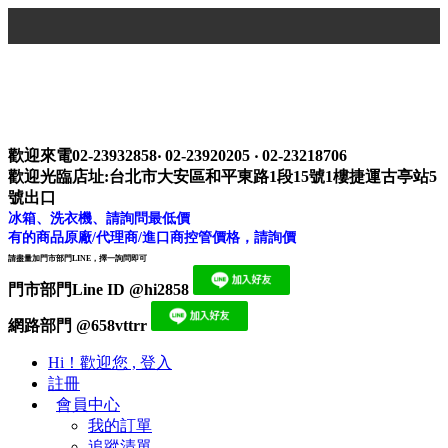
歡迎來電02-23932858‧ 02-23920205 ‧ 02-23218706
歡迎光臨店址:台北市大安區和平東路1段15號1樓捷運古亭站5
號出口
冰箱、洗衣機、請詢問最低價
有的商品原廠/代理商/進口商控管價格，請詢價
請盡量加門市部門LINE，擇一詢問即可
門市部門Line ID @hi2858
網路部門 @658vttrr
Hi！歡迎您 , 登入
註冊
會員中心
我的訂單
追蹤清單