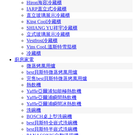
Hiron海容冷藏櫃
IARP直立式冷藏櫃
直立玻璃展示冷藏櫃
King Cool冷藏櫃
SHIANG YU祥宇冷藏櫃
立式玻璃展示冷藏櫃
Vestfrost冷藏櫃
Vins CooL溫斯特雪茄櫃
冷藏櫃
廚房家電
微蒸烤萬用爐
best貝斯特微蒸烤萬用爐
完售best貝斯特微蒸烤萬用爐
熱飲機
Yaffle亞爾浦知能極熱飲機
Yaffle亞爾浦瞬間熱飲機
Yaffle亞爾浦瞬間冰熱飲機
洗碗機
BOSCH桌上型洗碗機
best貝斯特全嵌式洗碗機
best貝斯特半嵌式洗碗機