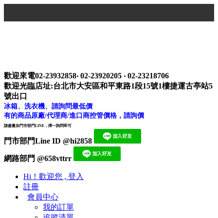
歡迎來電02-23932858‧ 02-23920205 ‧ 02-23218706
歡迎光臨店址:台北市大安區和平東路1段15號1樓捷運古亭站5
號出口
冰箱、洗衣機、請詢問最低價
有的商品原廠/代理商/進口商控管價格，請詢價
請盡量加門市部門LINE，擇一詢問即可
門市部門Line ID @hi2858
網路部門 @658vttrr
Hi！歡迎您 , 登入
註冊
會員中心
我的訂單
追蹤清單