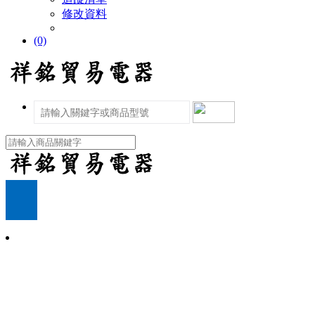
修改資料
(0)