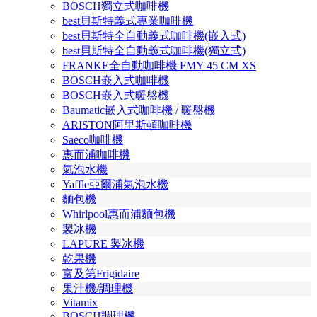
BOSCH獨立式咖啡機
best貝斯特義式專業咖啡機
best貝斯特全自動義式咖啡機(嵌入式)
best貝斯特全自動義式咖啡機(獨立式)
FRANKE全自動咖啡機 FMY 45 CM XS
BOSCH嵌入式咖啡機
BOSCH嵌入式暖盤機
Baumatic嵌入式咖啡機 / 暖盤機
ARISTON阿里斯頓咖啡機
Saeco咖啡機
惠而浦咖啡機
氣泡水機
Yaffle亞爾浦氣泡水機
麵包機
Whirlpool惠而浦麵包機
製冰機
LAPURE 製冰機
乾果機
富及第Frigidaire
果汁機/調理機
Vitamix
BOSCH調理機