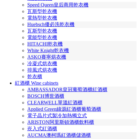
Speed Queen皇后商用乾衣機
瓦斯型乾衣機
電熱型乾衣機
Huebsch優必洗乾衣機
瓦斯型乾衣機
電能型乾衣機
HITACHI乾衣機
White Knight乾衣機
ASKO賽寧烘衣機
冷凝式烘衣機
排風式烘衣機
乾衣櫃
紅酒櫃 Wine cabinets
AMBASSADOR皇冠葡萄酒櫃紅酒櫃
BOSCH博世酒櫃
CLEARWELL單溫紅酒櫃
Applied Green綠源紅酒櫃葡萄酒櫃
電子晶片式製冷加熱獨立式
ARISTON阿里斯頓酒櫃飲料櫃
崁入式紅酒櫃
AUCMA澳柯瑪紅酒櫃儲酒櫃