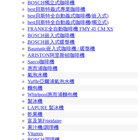
BOSCH獨立式咖啡機
best貝斯特義式專業咖啡機
best貝斯特全自動義式咖啡機(嵌入式)
best貝斯特全自動義式咖啡機(獨立式)
FRANKE全自動咖啡機 FMY 45 CM XS
BOSCH嵌入式咖啡機
BOSCH嵌入式暖盤機
Baumatic嵌入式咖啡機 / 暖盤機
ARISTON阿里斯頓咖啡機
Saeco咖啡機
惠而浦咖啡機
氣泡水機
Yaffle亞爾浦氣泡水機
麵包機
Whirlpool惠而浦麵包機
製冰機
LAPURE 製冰機
乾果機
富及第Frigidaire
果汁機/調理機
Vitamix
BOSCH調理機