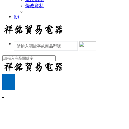
修改資料
(0)