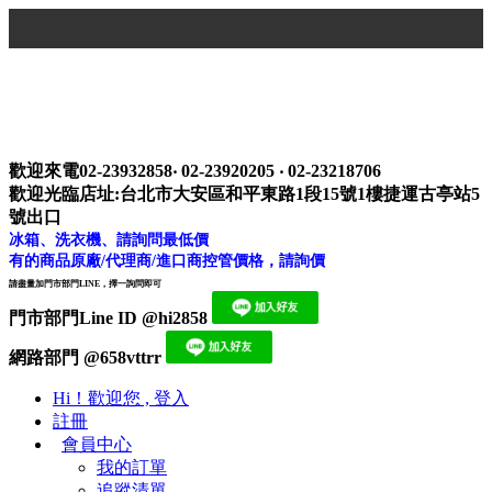
歡迎來電02-23932858‧ 02-23920205 ‧ 02-23218706
歡迎光臨店址:台北市大安區和平東路1段15號1樓捷運古亭站5
號出口
冰箱、洗衣機、請詢問最低價
有的商品原廠/代理商/進口商控管價格，請詢價
請盡量加門市部門LINE，擇一詢問即可
門市部門Line ID @hi2858
網路部門 @658vttrr
Hi！歡迎您 , 登入
註冊
會員中心
我的訂單
追蹤清單