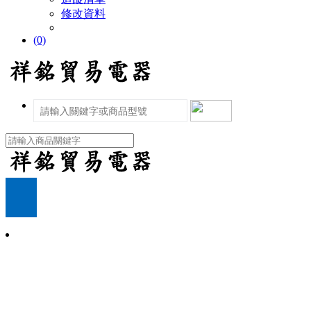
修改資料
(0)