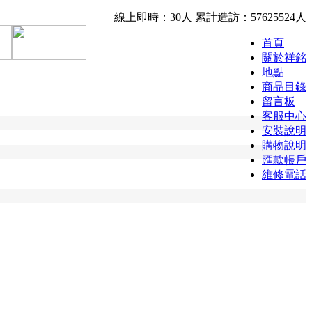
線上即時：30人
累計造訪：57625524人
首頁
關於祥銘
地點
商品目錄
留言板
客服中心
安裝說明
購物說明
匯款帳戶
維修電話