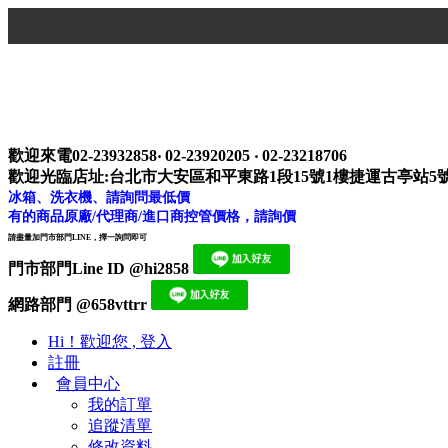
歡迎來電02-23932858‧ 02-23920205 ‧ 02-23218706
歡迎光臨店址:台北市大安區和平東路1段15號1樓捷運古亭站5
冰箱、洗衣機、請詢問最低價
有的商品原廠/代理商/進口商控管價格，請詢價
請盡量加門市部門LINE，擇一詢問即可
門市部門Line ID @hi2858
網路部門 @658vttrr
Hi！歡迎您 , 登入
註冊
會員中心
我的訂單
追蹤清單
修改資料