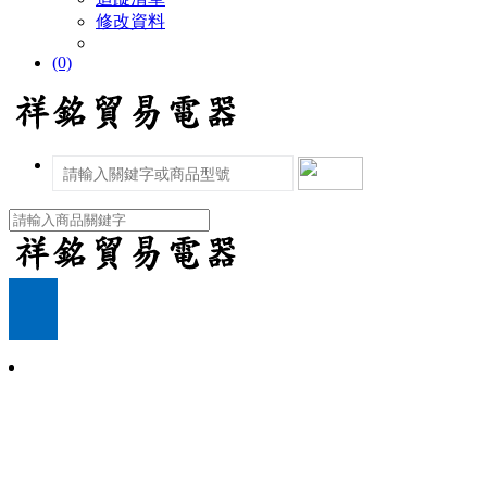
修改資料
(0)