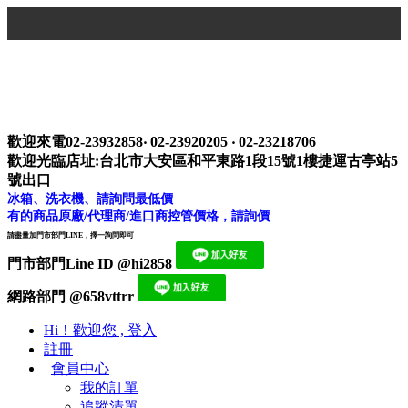
歡迎來電02-23932858‧ 02-23920205 ‧ 02-23218706
歡迎光臨店址:台北市大安區和平東路1段15號1樓捷運古亭站5
號出口
冰箱、洗衣機、請詢問最低價
有的商品原廠/代理商/進口商控管價格，請詢價
請盡量加門市部門LINE，擇一詢問即可
門市部門Line ID @hi2858
網路部門 @658vttrr
Hi！歡迎您 , 登入
註冊
會員中心
我的訂單
追蹤清單