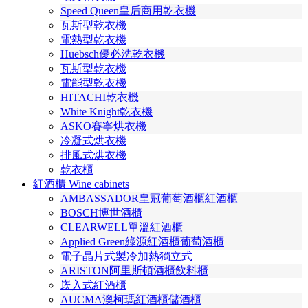
Speed Queen皇后商用乾衣機
瓦斯型乾衣機
電熱型乾衣機
Huebsch優必洗乾衣機
瓦斯型乾衣機
電能型乾衣機
HITACHI乾衣機
White Knight乾衣機
ASKO賽寧烘衣機
冷凝式烘衣機
排風式烘衣機
乾衣櫃
紅酒櫃 Wine cabinets
AMBASSADOR皇冠葡萄酒櫃紅酒櫃
BOSCH博世酒櫃
CLEARWELL單溫紅酒櫃
Applied Green綠源紅酒櫃葡萄酒櫃
電子晶片式製冷加熱獨立式
ARISTON阿里斯頓酒櫃飲料櫃
崁入式紅酒櫃
AUCMA澳柯瑪紅酒櫃儲酒櫃